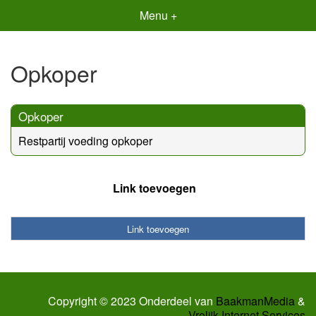
Menu +
Opkoper
Opkoper
Restpartij voeding opkoper
Link toevoegen
Link toevoegen
Copyright © 2023 Onderdeel van
BaakmanMedia
&
Vrolijk Internet Services