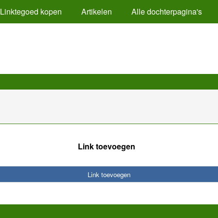
Linktegoed kopen
Artikelen
Alle dochterpagina's
Link toevoegen
Link toevoegen