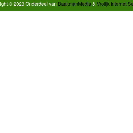
ight © 2023 Onderdeel van
BaakmanMedia
&
Vrolijk Internet S