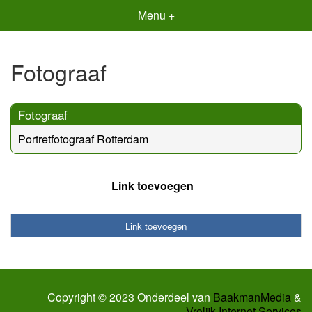
Menu +
Fotograaf
Fotograaf
Portretfotograaf Rotterdam
Link toevoegen
Link toevoegen
Copyright © 2023 Onderdeel van
BaakmanMedia
&
Vrolijk Internet Services