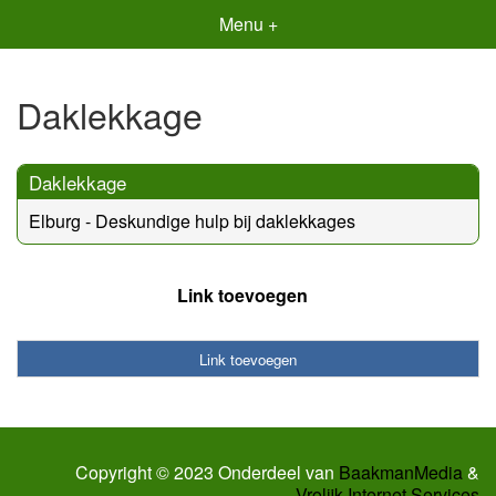
Menu +
Daklekkage
Daklekkage
Elburg - Deskundige hulp bij daklekkages
Link toevoegen
Link toevoegen
Copyright © 2023 Onderdeel van
BaakmanMedia
&
Vrolijk Internet Services