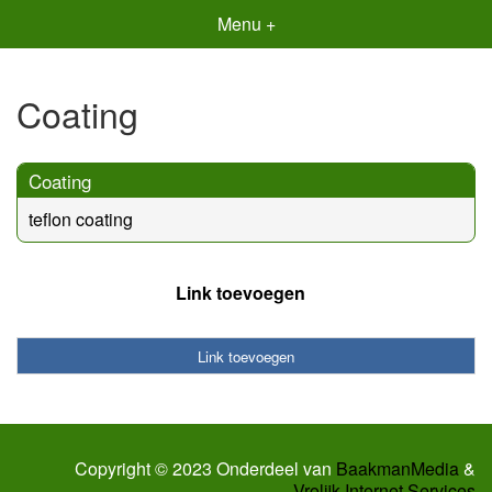
Menu +
Coating
Coating
teflon coating
Link toevoegen
Link toevoegen
Copyright © 2023 Onderdeel van
BaakmanMedia
&
Vrolijk Internet Services