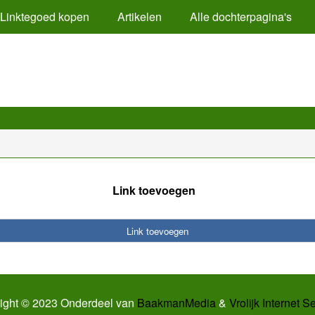
Linktegoed kopen
Artikelen
Alle dochterpagina's
Link toevoegen
Link toevoegen
ight © 2023 Onderdeel van
BaakmanMedia
&
Vrolijk Internet S