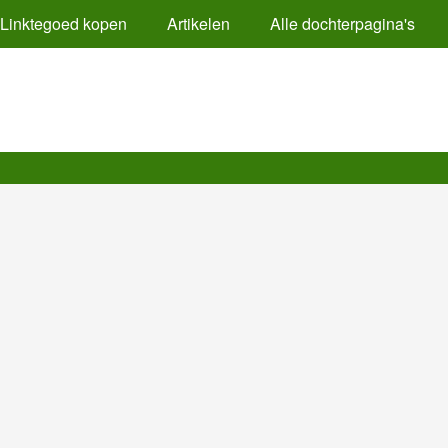
Linktegoed kopen
Artikelen
Alle dochterpagina's