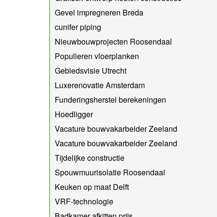
Gevel impregneren Breda
cunifer piping
Nieuwbouwprojecten Roosendaal
Populieren vloerplanken
Gebiedsvisie Utrecht
Luxerenovatie Amsterdam
Funderingsherstel berekeningen
Hoedligger
Vacature bouwvakarbeider Zeeland
Vacature bouwvakarbeider Zeeland
Tijdelijke constructie
Spouwmuurisolatie Roosendaal
Keuken op maat Delft
VRF-technologie
Badkamer afkitten prijs