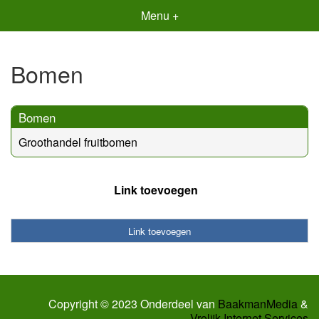
Menu +
Bomen
Bomen
Groothandel fruitbomen
Link toevoegen
Link toevoegen
Copyright © 2023 Onderdeel van
BaakmanMedia
&
Vrolijk Internet Services