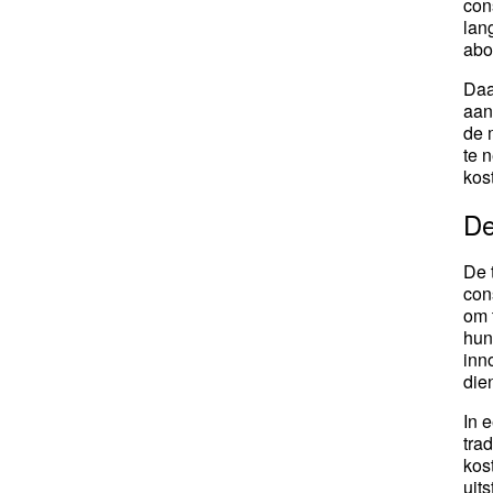
con
lan
abo
Daa
aan
de 
te 
kos
De
De 
con
om 
hun
inn
die
In 
tra
kos
uit