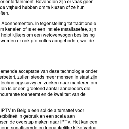
r entertainment. Bovendien zijn er vaak geen
de vrijheid hebben om te kiezen of ze hun
ften.
bonnementen. In tegenstelling tot traditionele
analen of is er een initiële installatiefee, zijn
t helpt kijkers om een weloverwogen beslissing
 worden er ook promoties aangeboden, wat de
oenemende acceptatie van deze technologie onder
rbetert, zullen steeds meer mensen in staat zijn
s technology-savvy en zoeken naar manieren om
dien is er een groeiend aantal aanbieders die
ncurrentie toeneemt en de kwaliteit van de
 IPTV in België een solide alternatief voor
xibiliteit in gebruik en een scala aan
mensen de overstap maken naar IPTV. Het kan een
gepersonaliseerde en toegankelijke kijkervaring.