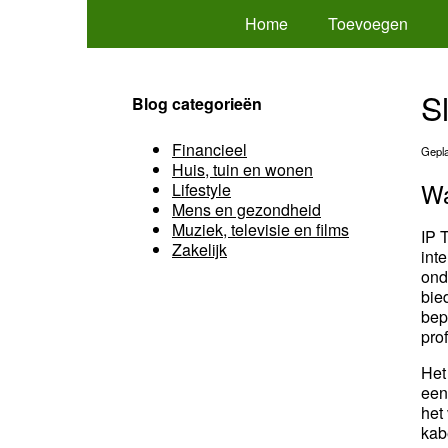
Home
Toevoegen
S
Blog categorieën
Financieel
Gepla
Huis, tuin en wonen
Wa
Lifestyle
Mens en gezondheid
Muziek, televisie en films
IP 
Zakelijk
int
ond
bie
bep
pro
Het
een
het
kab