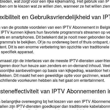
bieden, wat zorgt voor een rijke kijkervaring. Het gebruik van IPT
ben om te kiezen wat ze willen zien, wanneer ze het willen zien,
exibiliteit en Gebruiksvriendelijkheid van IP
 van de grootste voordelen van een IPTV Abonnement in België is 
 IPTV kunnen kijkers hun favoriete programma's streamen op vers
lets en smartphones. Dit betekent dat je nooit meer gebonden b
gramma's te bekijken. Of je nu onderweg bent of thuis ontspant, m
tent. Dit is een enorme verbetering ten opzichte van traditionele 
 specifiek apparaat.
rnaast zijn de interfaces van de meeste IPTV-diensten user-frien
igeren door hun keuze aan zenders en on-demand inhoud. Veel
soonlijke aanbevelingen op basis van kijkgedrag, waardoor het 
dekken. Dit maakt het een geweldige optie voor gezinnen, waarb
schillende voorkeuren hebben als het gaat om entertainment.
steneffectiviteit van IPTV Abonnementen i
 belangrijke overweging bij het kiezen van een IPTV Abonnement i
allen zijn IPTV-diensten goedkoper dan traditionele kabelabonne