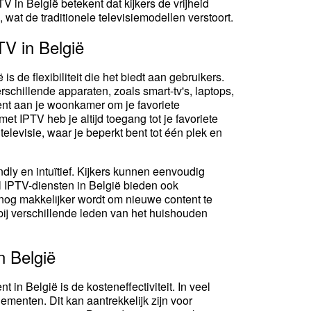
V in België betekent dat kijkers de vrijheid
 wat de traditionele televisiemodellen verstoort.
TV in België
de flexibiliteit die het biedt aan gebruikers.
chillende apparaten, zoals smart-tv's, laptops,
ent aan je woonkamer om je favoriete
et IPTV heb je altijd toegang tot je favoriete
televisie, waar je beperkt bent tot één plek en
dly en intuïtief. Kijkers kunnen eenvoudig
 IPTV-diensten in België bieden ook
nog makkelijker wordt om nieuwe content te
ij verschillende leden van het huishouden
n België
n België is de kosteneffectiviteit. In veel
menten. Dit kan aantrekkelijk zijn voor