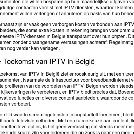
sumenten die willen besparen op hun maandelijkse uitgaven voo
gdurige contracten vereist met IPTV-diensten, waardoor klanten 
nnement willen verlengen of annuleren op basis van hun behoe
rnaast zijn er vaak geen verborgen kosten verbonden aan IPTV A
bieders, die soms extra kosten in rekening brengen voor premium k
meeste IPTV-diensten in België transparant over hun prijzen. Di
nemen zonder onaangename verrassingen achteraf. Regelmatig
ten nog verder kan verlagen.
 Toekomst van IPTV in België
toekomst van IPTV in België ziet er rooskleurig uit, met een t
sumenten. Naarmate de infrastructuur voor breedbandinternet ve
te profiteren van de voordelen van IPTV. Belgen worden steed
 kijkervaringen te verbeteren, en IPTV biedt precies dat. Boven
ovatieve functies en diverse content aanbieden, waardoor de co
nsten verbetert.
een tijd waarin streamingdiensten in populariteit toenemen, biedt
ditionele televisiemethoden. Met een ruime keuze aan content, fle
teneffectieve opties, is het geen verrassing dat steeds meer 
stekende keuze zijn voor iedereen die op zoek is naar een meer 