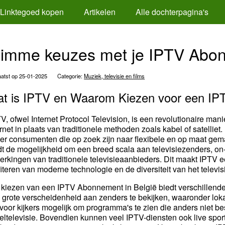
Linktegoed kopen
Artikelen
Alle dochterpagina's
limme keuzes met je IPTV Abon
atst op 25-01-2025
Categorie:
Muziek, televisie en films
t is IPTV en Waarom Kiezen voor een IP
TV, ofwel Internet Protocol Television, is een revolutionaire man
ernet in plaats van traditionele methoden zoals kabel of satelliet.
er consumenten die op zoek zijn naar flexibele en op maat ge
dt de mogelijkheid om een breed scala aan televisiezenders, on
erkingen van traditionele televisieaanbieders. Dit maakt IPTV e
fiteren van moderne technologie en de diversiteit van het televi
 kiezen van een IPTV Abonnement in België biedt verschillende 
 grote verscheidenheid aan zenders te bekijken, waaronder lokal
 voor kijkers mogelijk om programma's te zien die anders niet be
eltelevisie. Bovendien kunnen veel IPTV-diensten ook live spor