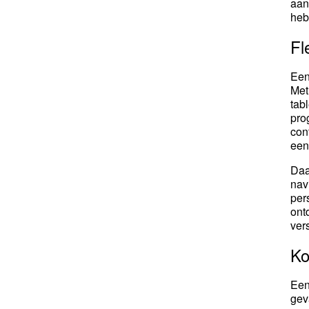
aan
heb
Fl
Een
Met
tab
pro
con
een
Daa
nav
per
ont
ver
Ko
Een
gev