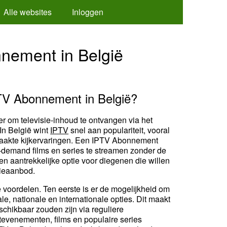
Alle websites
Inloggen
nement in België
TV Abonnement in België?
ier om televisie-inhoud te ontvangen via het
 In België wint
IPTV
snel aan populariteit, vooral
maakte kijkervaringen. Een IPTV Abonnement
-demand films en series te streamen zonder de
en aantrekkelijke optie voor diegenen die willen
sieaanbod.
voordelen. Ten eerste is er de mogelijkheid om
e, nationale en internationale opties. Dit maakt
schikbaar zouden zijn via reguliere
tevenementen, films en populaire series