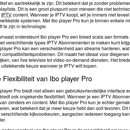
uïtief en aantrekkelijk te zijn. Dit betekent dat je zonder probl
playlists. Dit is een groot pluspunt voor mensen die niet technis
n
IPTV
content. Wanneer je IPTV koopt, wil je immers niet teveel 
ewikkelde systemen. Met Ibo player Pro kun je binnen enkele mi
t te zijn in technologie.
rnaast ondersteunt Ibo player Pro een breed scala aan formats e
met verschillende types IPTV Abonnementen te maken kunt krijge
 player Pro kan een verscheidenheid aan streams hanteren, wat 
r compatibiliteitsproblemen. Dit maakt het ideaal voor diegenen 
ijken, van live televisie tot video-on-demand diensten. Het bre
 uitstekende keuze wanneer je IPTV wilt kopen.
 Flexibiliteit van Ibo player Pro
 player Pro biedt niet alleen een gebruiksvriendelijke interface
 biedt ook ongekende flexibiliteit. Wanneer je een IPTV Abonneme
 van zenders en content. Met Ibo player Pro kun je echter gema
eren, wat betekent dat je meer keuze hebt dan ooit tevoren. Dit 
 verschillende kijkvoorkeuren, aangezien iedereen toegang kan k
ler.