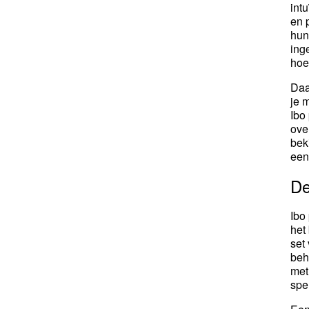
int
en 
hu
ing
hoef
Daa
je 
Ibo
ove
bek
een
De
Ibo
het
set
beh
met
spe