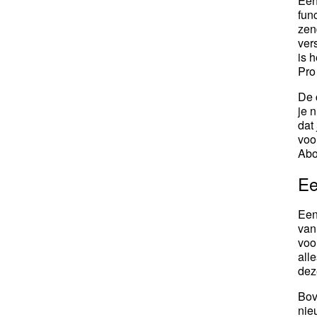
Een
fun
zen
ver
is h
Pro
De 
je 
dat 
voo
Abo
Ee
Een
van
voo
all
dez
Bov
nie