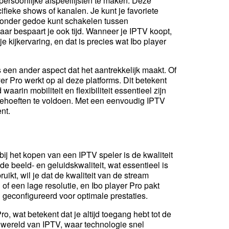
persoonlijke afspeellijsten te maken. Deze
ifieke shows of kanalen. Je kunt je favoriete
 zonder gedoe kunt schakelen tussen
maar bespaart je ook tijd. Wanneer je IPTV koopt,
je kijkervaring, en dat is precies wat Ibo player
s een ander aspect dat het aantrekkelijk maakt. Of
er Pro werkt op al deze platforms. Dit betekent
 waarin mobiliteit en flexibiliteit essentieel zijn
 behoeften te voldoen. Met een eenvoudig IPTV
nt.
ij het kopen van een IPTV speler is de kwaliteit
de beeld- en geluidskwaliteit, wat essentieel is
ikt, wil je dat de kwaliteit van de stream
of een lage resolutie, en Ibo player Pro pakt
geconfigureerd voor optimale prestaties.
o, wat betekent dat je altijd toegang hebt tot de
e wereld van IPTV, waar technologie snel