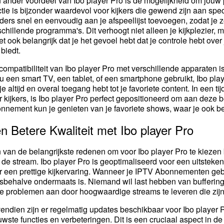
 ander voordeel van Ibo player Pro is de mogelijkheid om jouw 
ctie is bijzonder waardevol voor kijkers die gewend zijn aan spec
ders snel en eenvoudig aan je afspeellijst toevoegen, zodat je
schillende programma's. Dit verhoogt niet alleen je kijkplezier, 
et ook belangrijk dat je het gevoel hebt dat je controle hebt over 
 biedt.
compatibiliteit van Ibo player Pro met verschillende apparaten i
nu een smart TV, een tablet, of een smartphone gebruikt, Ibo play
je altijd en overal toegang hebt tot je favoriete content. In een tijd
r kijkers, is Ibo player Pro perfect gepositioneerd om aan deze
nnement kun je genieten van je favoriete shows, waar je ook be
n Betere Kwaliteit met Ibo player Pro
 van de belangrijkste redenen om voor Ibo player Pro te kiezen b
 de stream. Ibo player Pro is geoptimaliseerd voor een uitsteken
r een prettige kijkervaring. Wanneer je IPTV Abonnementen gebru
esbehalve ondermaats is. Niemand wil last hebben van buffering 
e problemen aan door hoogwaardige streams te leveren die zijn 
endien zijn er regelmatig updates beschikbaar voor Ibo player Pr
uwste functies en verbeteringen. Dit is een cruciaal aspect in d