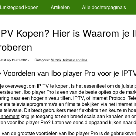
Linktegoed kopen
Artikelen
Alle dochterpagina's
 IPV Kopen? Hier is Waarom je 
roberen
atst op 19-01-2025
Categorie:
Muziek, televisie en films
 Voordelen van Ibo player Pro voor je IPT
 je overweegt om IP TV te kopen, is het essentieel om de juiste 
ersteunen. Ibo player Pro is een van de beste opties op de mark
aring naar een hoger niveau tillen. IPTV, of Internet Protocol Tel
riete televisieprogramma's en films te bekijken via het internet in
eltelevisie. Dit biedt gebruikers meer flexibiliteit en keuze in
onnement
krijg je toegang tot een breed scala aan kanalen en 
zen voor Ibo player Pro? Laten we eens diepgaand kijken naar d
 van de grootste voordelen van Ibo player Pro is de gebruiksvri