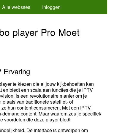
Alle websites
Inloggen
Ibo player Pro Moet
V Ervaring
player te kiezen die al jouw kijkbehoeften kan
t en biedt een scala aan functies die je IPTV
evision, is een revolutionaire manier om je
 plaats van traditionele satelliet- of
 hoe ze hun content consumeren. Met een
IPTV
on-demand content. Maar waarom zou je specifiek
e voordelen die deze player biedt.
endelijkheid. De interface is ontworpen om