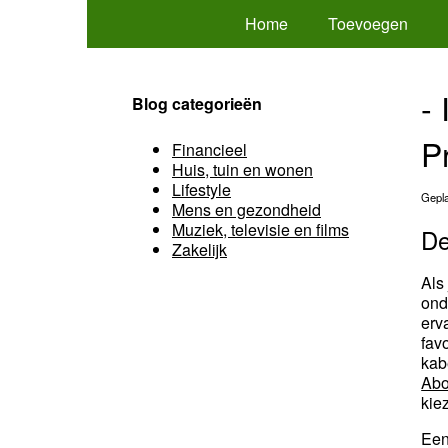
Home
Toevoegen
-
Blog categorieën
P
Financieel
Huis, tuin en wonen
Lifestyle
Gepla
Mens en gezondheid
Muziek, televisie en films
De
Zakelijk
Als
ond
erv
favo
kab
Ab
kie
Een